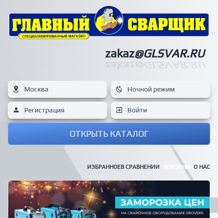
zakaz
@GLSVAR.RU
zakaz
@GLSVAR.RU
Москва
Ночной режим
Регистрация
Войти
ОТКРЫТЬ КАТАЛОГ
ИЗБРАННОЕ
В СРАВНЕНИИ
КОРЗИНА
О НАС