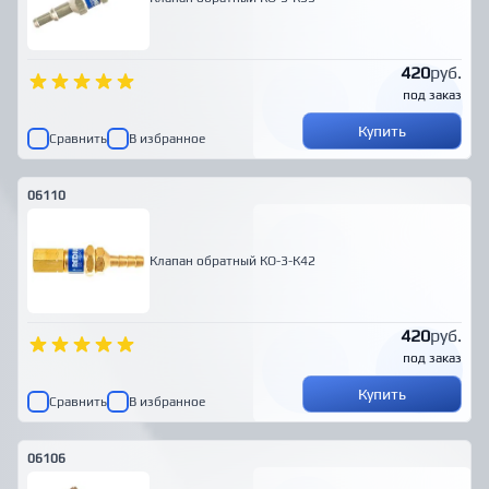
420
руб.
под заказ
Купить
Сравнить
В избранное
06110
Клапан обратный КО-3-К42
420
руб.
под заказ
Купить
Сравнить
В избранное
06106