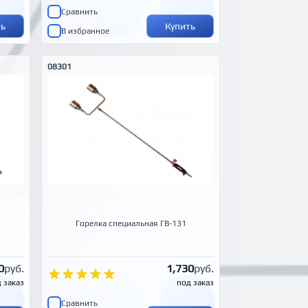
Сравнить
ть
Купить
В избранное
08301
Горелка специальная ГВ-131
0
руб.
1,730
руб.
 заказ
под заказ
Сравнить