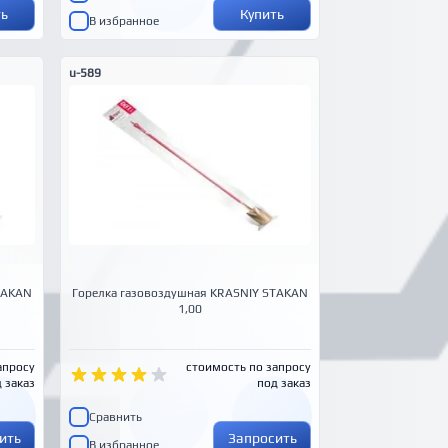
ть
Купить
В избранное
u-589
TAKAN
Горелка газовоздушная KRASNIY STAKAN
1,00
апросу
стоимость по запросу
 заказ
под заказ
Сравнить
ить
Запросить
В избранное