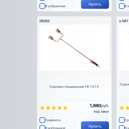
Купить
В избранное
В 
08302
u-587
Горе
Горелка специальная ГВ-131-Р
1,880
руб.
под заказ
Сравнить
Ср
Купить
В избранное
В 