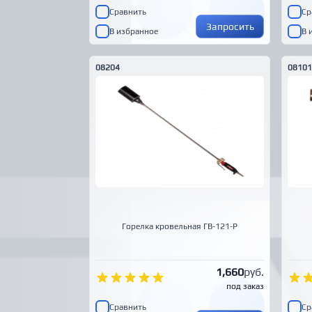
Сравнить
Ср
Запросить
В избранное
В 
08204
08101
Горелка кровельная ГВ-121-Р
1,660
руб.
под заказ
Сравнить
Ср