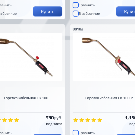
авнить
Сравнить
Купить
Купи
избранное
В избранное
08102
Горелка кабельная ГВ-100
Горелка кабельная ГВ-100-Р
930
руб.
1,15
под заказ
под
авнить
Сравнить