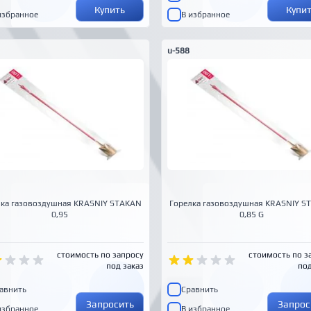
Купить
Купи
избранное
В избранное
u-588
лка газовоздушная KRASNIY STAKAN
Горелка газовоздушная KRASNIY S
0,95
0,85 G
стоимость по запросу
стоимость по з
под заказ
под
авнить
Сравнить
Запросить
Запрос
избранное
В избранное