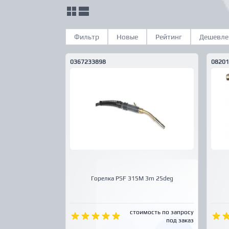
Фильтр
Новые
Рейтинг
Дешевле
0367233898
08201
Горелка PSF 315M 3m 25deg
стоимость по запросу
под заказ