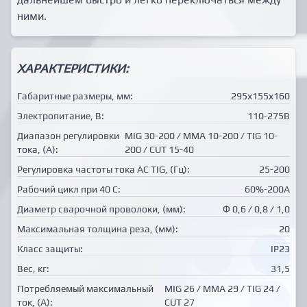
ними.
ХАРАКТЕРИСТИКИ:
Габаритные размеры, мм:
295х155х160
Электропитание, В:
110-275В
Диапазон регулировки
MIG 30-200 / MMA 10-200 / TIG 10-
тока, (А):
200 / CUT 15-40
Регулировка частоты тока АС TIG, (Гц):
25-200
Рабочий цикл при 40 С:
60%-200А
Диаметр сварочной проволоки, (мм):
Ф 0,6 / 0,8 / 1,0
Максимальная толщина реза, (мм):
20
Класс защиты:
IР23
Вес, кг:
31,5
Потребляемый максимальный
MIG 26 / MMA 29 / TIG 24 /
ток, (А):
CUT 27