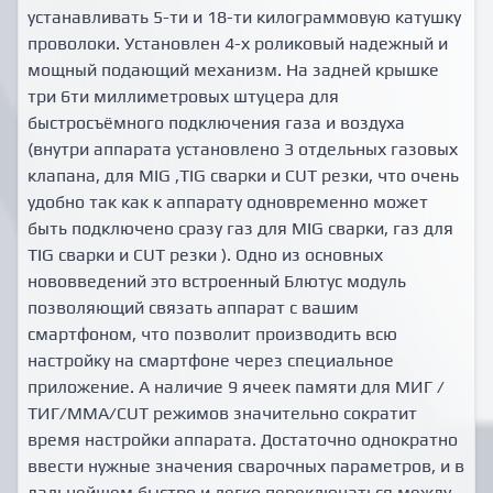
устанавливать 5-ти и 18-ти килограммовую катушку
проволоки. Установлен 4-х роликовый надежный и
мощный подающий механизм. На задней крышке
три 6ти миллиметровых штуцера для
быстросъёмного подключения газа и воздуха
(внутри аппарата установлено 3 отдельных газовых
клапана, для MIG ,TIG сварки и CUT резки, что очень
удобно так как к аппарату одновременно может
быть подключено сразу газ для MIG сварки, газ для
TIG сварки и СUT резки ). Одно из основных
нововведений это встроенный Блютус модуль
позволяющий связать аппарат с вашим
смартфоном, что позволит производить всю
настройку на смартфоне через специальное
приложение. А наличие 9 ячеек памяти для МИГ /
ТИГ/MMA/CUT режимов значительно сократит
время настройки аппарата. Достаточно однократно
ввести нужные значения сварочных параметров, и в
дальнейшем быстро и легко переключаться между