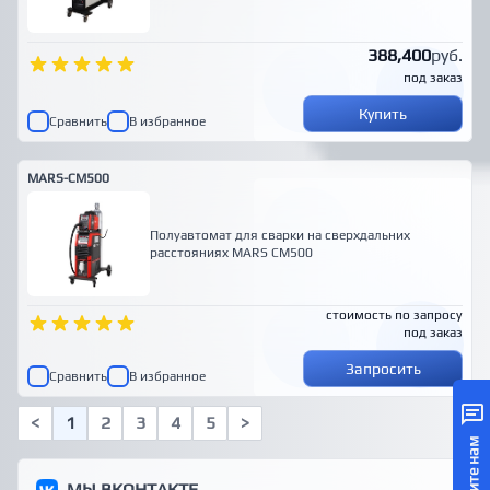
388,400
руб.
под заказ
Купить
Сравнить
В избранное
MARS-CM500
Полуавтомат для сварки на сверхдальних
расстояниях MARS CM500
стоимость по запросу
под заказ
Запросить
Сравнить
В избранное
<
1
2
3
4
5
>
Напишите нам
МЫ ВКОНТАКТЕ