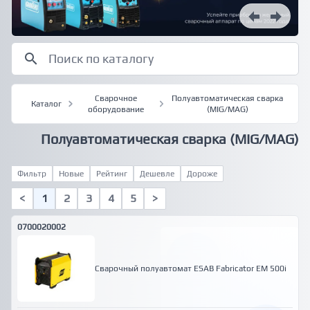
Сварочное
Полуавтоматическая сварка
Каталог
оборудование
(MIG/MAG)
Полуавтоматическая сварка (MIG/MAG)
Фильтр
Новые
Рейтинг
Дешевле
Дороже
<
1
2
3
4
5
>
0700020002
Сварочный полуавтомат ESAB Fabricator EM 500i