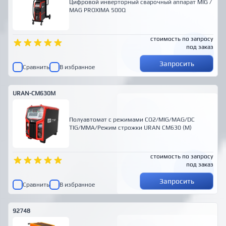
Цифровой инверторный сварочный аппарат MIG /
MAG PROXIMA 500Q
стоимость по запросу
под заказ
Запросить
Сравнить
В избранное
URAN-CM630M
Полуавтомат с режимами CO2/MIG/MAG/DC
TIG/MMA/Режим строжки URAN CM630 (M)
стоимость по запросу
под заказ
Запросить
Сравнить
В избранное
92748