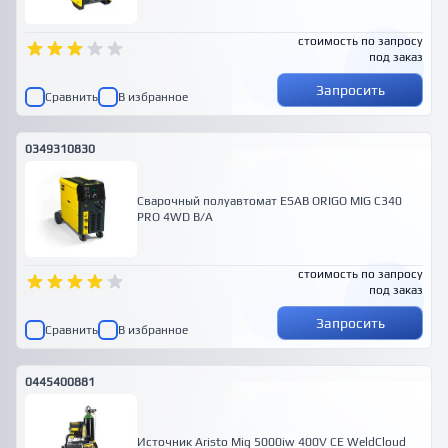
стоимость по запросу
под заказ
Запросить
Сравнить
В избранное
0349310830
Сварочный полуавтомат ESAB ORIGO MIG C340
PRO 4WD B/A
стоимость по запросу
под заказ
Запросить
Сравнить
В избранное
0445400881
Источник Aristo Mig 5000iw 400V CE WeldCloud