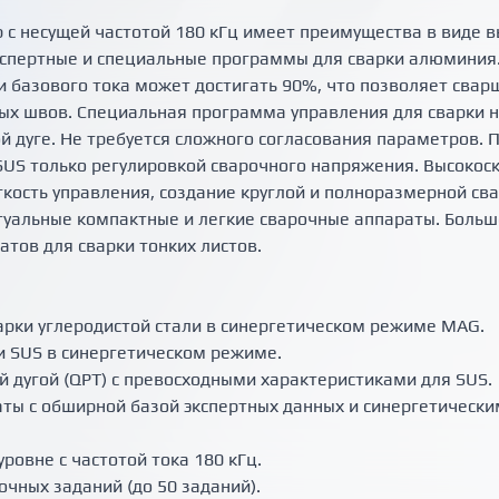
 с несущей частотой 180 кГц имеет преимущества в виде 
экспертные и специальные программы для сварки алюминия
и базового тока может достигать 90%, что позволяет свар
х швов. Специальная программа управления для сварки
ой дуге. Не требуется сложного согласования параметров.
SUS только регулировкой сварочного напряжения. Высокос
гкость управления, создание круглой и полноразмерной свар
уальные компактные и легкие сварочные аппараты. Больше
тов для сварки тонких листов.
арки углеродистой стали в синергетическом режиме MAG.
и SUS в синергетическом режиме.
й дугой (QPT) с превосходными характеристиками для SUS.
аты с обширной базой экспертных данных и синергетическ
ровне с частотой тока 180 кГц.
чных заданий (до 50 заданий).