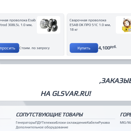
очная проволока Esab
Сварочная проволока
trod 308LSi, 1.0 мм,
ESAB OK ПРО 51С 1.0 мм,
18 кг
руб.
4,100
просить
Купить
Стоим. по запросу
СВАРОЧНОЕ ОБОРУДОВАНИЕ
,ЗАКАЗЫ
НА GLSVAR.RU!
СОПУТСТВУЮЩИЕ ТОВАРЫ
ГОР
Генераторы
ПДУ
Тележки
Блоки охлаждения
Кабели
Рукава
MIG/M
Дополнительное оборудование