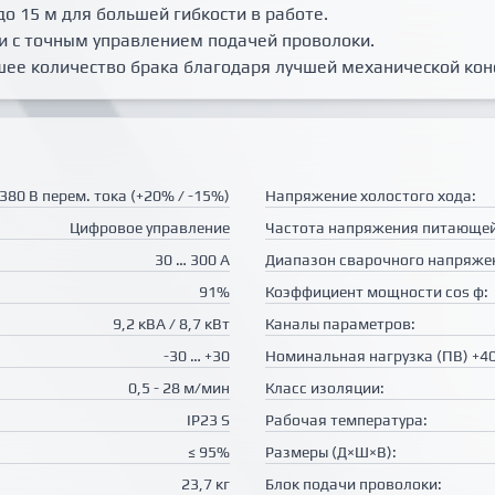
о 15 м для большей гибкости в работе.
и с точным управлением подачей проволоки.
шее количество брака благодаря лучшей механической кон
 380 В перем. тока (+20% / -15%)
Напряжение холостого хода:
Цифровое управление
Частота напряжения питающей
30 … 300 A
Диапазон сварочного напряже
91%
Коэффициент мощности cos φ:
9,2 кВА / 8,7 кВт
Каналы параметров:
-30 … +30
Номинальная нагрузка (ПВ) +40
0,5 - 28 м/мин
Класс изоляции:
IP23 S
Рабочая температура:
≤ 95%
Размеры (Д×Ш×В):
23,7 кг
Блок подачи проволоки: