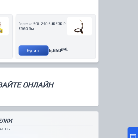
Горелка SGL-240 SUREGRIP
ERGO 3м
руб.
6,850
Купить
ВАЙТЕ ОНЛАЙН
ЕЛКИ
AG
TIG