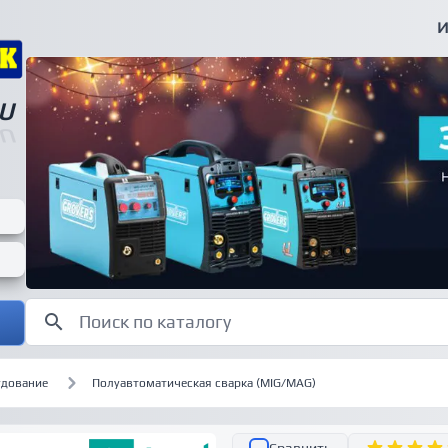
И
U
U
удование
Полуавтоматическая сварка (MIG/MAG)