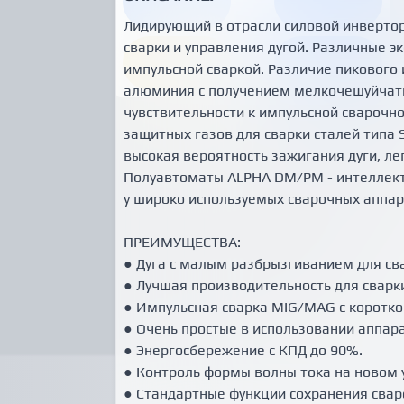
Лидирующий в отрасли силовой инвертор
сварки и управления дугой. Различные 
импульсной сваркой. Различие пикового 
алюминия с получением мелкочешуйчаты
чувствительности к импульсной сварочн
защитных газов для сварки сталей типа 
высокая вероятность зажигания дуги, лё
Полуавтоматы ALPHA DM/PM - интеллект
у широко используемых сварочных аппара
ПРЕИМУЩЕСТВА:
● Дуга с малым разбрызгиванием для св
● Лучшая производительность для сварк
● Импульсная сварка MIG/MAG с коротко
● Очень простые в использовании аппар
● Энергосбережение с КПД до 90%.
● Контроль формы волны тока на новом у
● Стандартные функции сохранения сваро