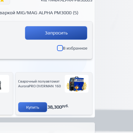
ALPHA-PM3000S
код товара:
сваркой MIG/MAG ALPHA PM3000 (S)
Запросить
В избранное
Сварочный полуавтомат
AuroraPRO OVERMAN 160
руб.
38,300
Купить