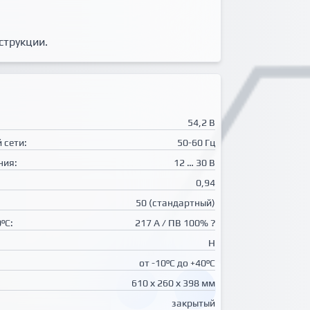
струкции.
54,2 В
 сети:
50-60 Гц
ния:
12 … 30 В
0,94
50 (стандартный)
⁰C:
217 A / ПВ 100% ?
H
от -10⁰C до +40⁰C
610 х 260 х 398 мм
закрытый