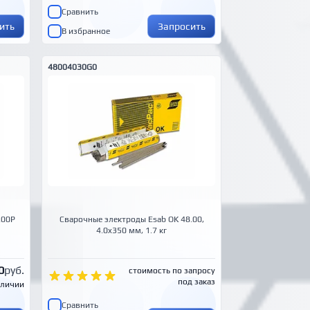
Сравнить
ить
Запросить
В избранное
48004030G0
.00P
Сварочные электроды Esab OK 48.00,
4.0x350 мм, 1.7 кг
0
руб.
стоимость по запросу
под заказ
аличии
Сравнить