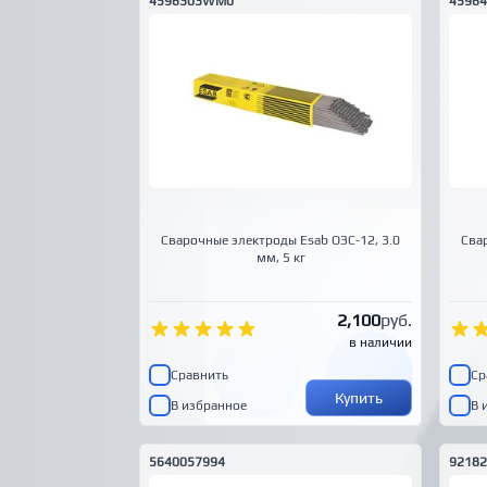
4596303WM0
4596
Сварочные электроды Esab ОЗС-12, 3.0
Сва
мм, 5 кг
2,100
руб.
в наличии
Сравнить
Ср
Купить
В избранное
В 
5640057994
92182