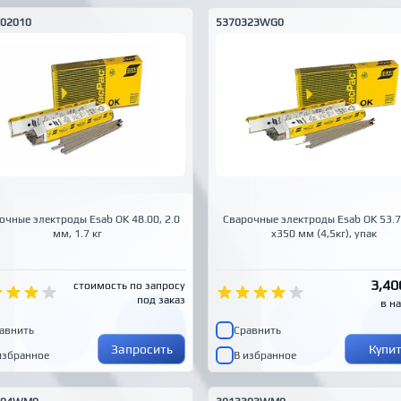
02010
5370323WG0
очные электроды Esab OK 48.00, 2.0
Сварочные электроды Esab OK 53.7
мм, 1.7 кг
x350 мм (4,5кг), упак
3,40
стоимость по запросу
под заказ
в н
авнить
Сравнить
Запросить
Купи
избранное
В избранное