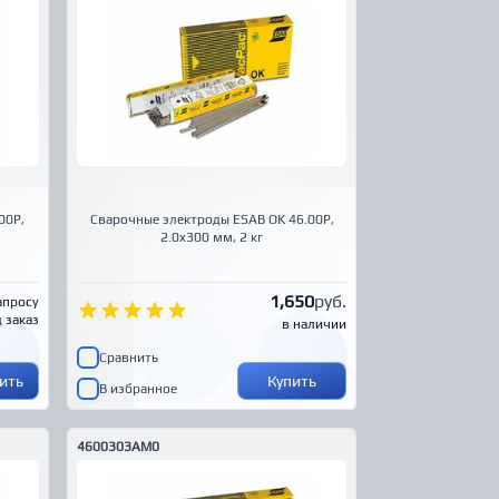
00P,
Сварочные электроды ESAB OK 46.00P,
2.0x300 мм, 2 кг
1,650
руб.
апросу
 заказ
в наличии
Сравнить
ить
Купить
В избранное
4600303AM0