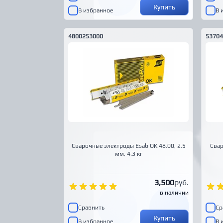
Купить
В избранное
В 
4800253000
5370
Сварочные электроды Esab OK 48.00, 2.5
Свар
мм, 4.3 кг
3,500
руб.
в наличии
Сравнить
Ср
Купить
В избранное
В 