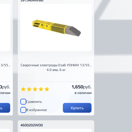
3913404WM0
3/55 ,
Сварочные электроды Esab УОНИИ 13/55 ,
4.0 мм, 6 кг
0
руб.
1,650
руб.
аличии
в наличии
Сравнить
ть
Купить
В избранное
4600202WD0