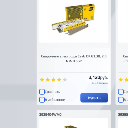
Сварочные электроды Esab OK 61.30, 2.0
Св
мм, 0.6 кг
2.
3,120
руб.
в наличии
Сравнить
Ср
Купить
В избранное
В 
3938404WM0
3938