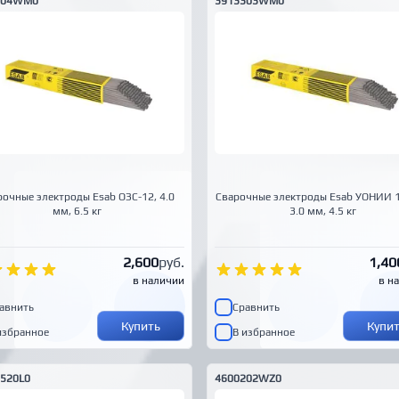
404WM0
3913303WM0
рочные электроды Esab ОЗС-12, 4.0
Сварочные электроды Esab УОНИИ 1
мм, 6.5 кг
3.0 мм, 4.5 кг
2,600
руб.
1,40
в наличии
в н
авнить
Сравнить
Купить
Купи
избранное
В избранное
520L0
4600202WZ0