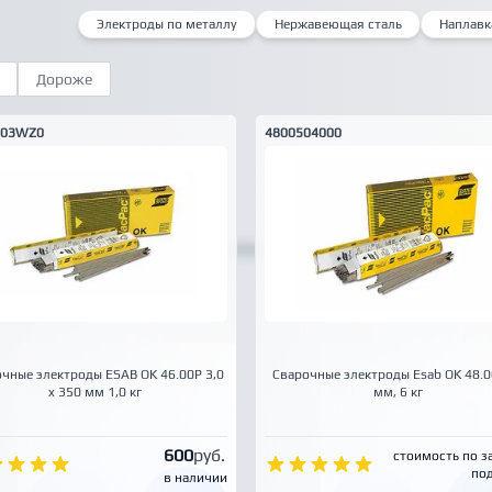
Электроды по металлу
Нержавеющая сталь
Наплавк
Дороже
303WZ0
4800504000
чные электроды ESAB OK 46.00P 3,0
Сварочные электроды Esab OK 48.00
x 350 мм 1,0 кг
мм, 6 кг
600
руб.
стоимость по з
под
в наличии