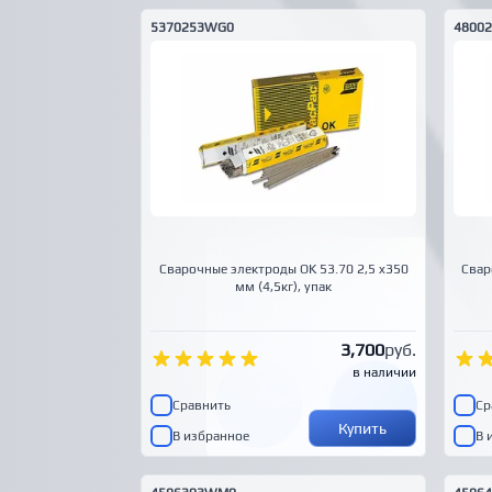
5370253WG0
48002
Сварочные электроды OK 53.70 2,5 x350
Свар
мм (4,5кг), упак
3,700
руб.
в наличии
Сравнить
Ср
Купить
В избранное
В 