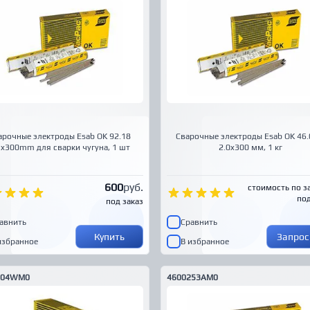
арочные электроды Esab OK 92.18
Сварочные электроды Esab OK 46.
5x300mm для сварки чугуна, 1 шт
2.0x300 мм, 1 кг
600
руб.
стоимость по з
под
под заказ
авнить
Сравнить
Купить
Запрос
избранное
В избранное
504WM0
4600253AM0