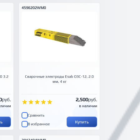
4596202WM0
0 3.2
Сварочные электроды Esab ОЗС-12, 2.0
мм, 4 кг
0
руб.
2,500
руб.
аличии
в наличии
Сравнить
ть
Купить
В избранное