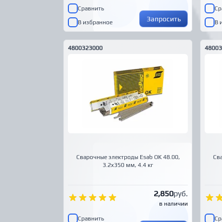
Сравнить
Ср
Запросить
В избранное
В 
4800323000
48003
Сварочные электроды Esab OK 48.00,
Сва
3.2x350 мм, 4.4 кг
2,850
руб.
в наличии
Сравнить
Ср