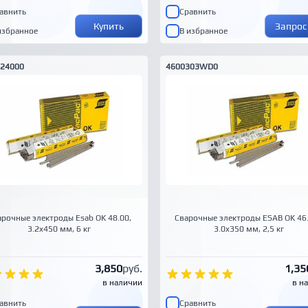
авнить
Сравнить
Купить
Запрос
избранное
В избранное
24000
4600303WD0
рочные электроды Esab OK 48.00,
Сварочные электроды ESAB OK 46
3.2x450 мм, 6 кг
3.0x350 мм, 2,5 кг
3,850
руб.
1,35
в наличии
в н
авнить
Сравнить