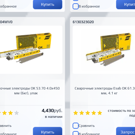
Купить
Купи
избранное
В избранное
404WV0
6130323020
очные электроды OK 53.70 4.0x450
Сварочные электроды Esab OK 61.30
мм (6кг), упак
мм, 4.1 кг
4,430
руб.
стоимость по з
под
в наличии
авнить
Сравнить
Купить
Запрос
избранное
В избранное