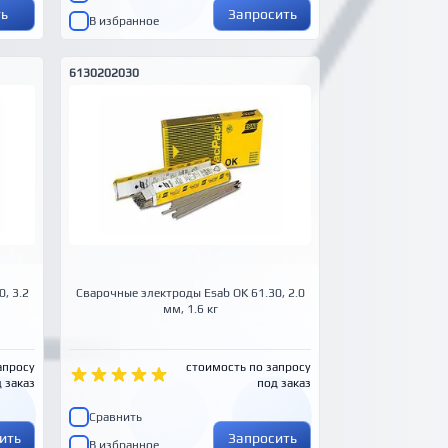
ть
Запросить
В избранное
6130202030
, 3.2
Сварочные электроды Esab OK 61.30, 2.0
мм, 1.6 кг
апросу
стоимость по запросу
 заказ
под заказ
Сравнить
ить
Запросить
В избранное