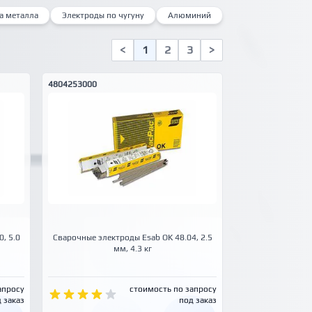
а металла
Электроды по чугуну
Алюминий
<
1
2
3
>
4804253000
, 5.0
Сварочные электроды Esab OK 48.04, 2.5
мм, 4.3 кг
апросу
стоимость по запросу
 заказ
под заказ