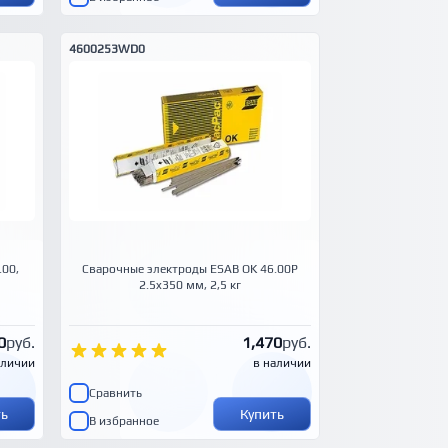
4600253WD0
.00,
Сварочные электроды ESAB OK 46.00P
2.5x350 мм, 2,5 кг
0
руб.
1,470
руб.
аличии
в наличии
Сравнить
ть
Купить
В избранное