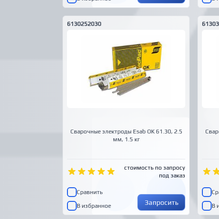
6130252030
61303
Сварочные электроды Esab OK 61.30, 2.5
Свар
мм, 1.5 кг
стоимость по запросу
под заказ
Сравнить
Ср
Запросить
В избранное
В 