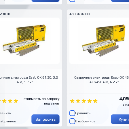
230T0
4800404000
очные электроды Esab OK 61.30, 3.2
Сварочные электроды Esab OK 48
мм, 1.7 кг
4.0x450 мм, 6.2 кг
4,06
стоимость по запросу
под заказ
в н
авнить
Сравнить
Запросить
Купи
избранное
В избранное