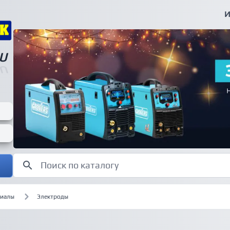
И
U
U
риалы
Электроды