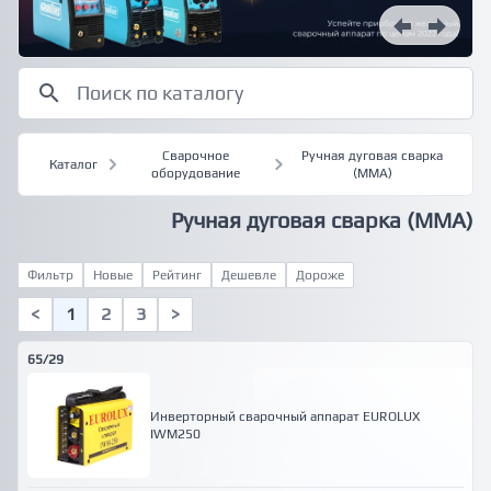
Сварочное
Ручная дуговая сварка
Каталог
оборудование
(MMA)
Ручная дуговая сварка (MMA)
Фильтр
Новые
Рейтинг
Дешевле
Дороже
<
1
2
3
>
65/29
Инверторный сварочный аппарат EUROLUX
IWM250