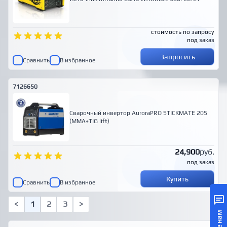
стоимость по запросу
под заказ
Запросить
Сравнить
В избранное
7126650
Сварочный инвертор AuroraPRO STICKMATE 205
(MMA+TIG lift)
24,900
руб.
под заказ
Купить
Сравнить
В избранное
<
1
2
3
>