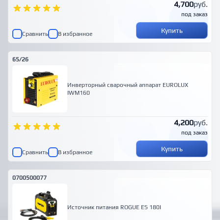
4,700
руб.
под заказ
Купить
Сравнить
В избранное
65/26
Инверторный сварочный аппарат EUROLUX
IWM160
4,200
руб.
под заказ
Купить
Сравнить
В избранное
0700500077
Источник питания ROGUE ES 180I