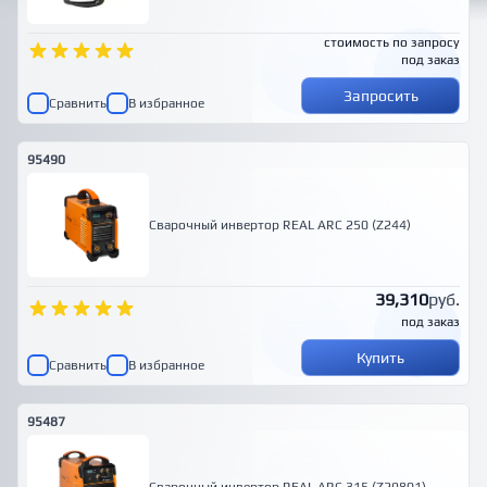
стоимость по запросу
под заказ
Запросить
Сравнить
В избранное
95490
Сварочный инвертор REAL ARC 250 (Z244)
39,310
руб.
под заказ
Купить
Сравнить
В избранное
95487