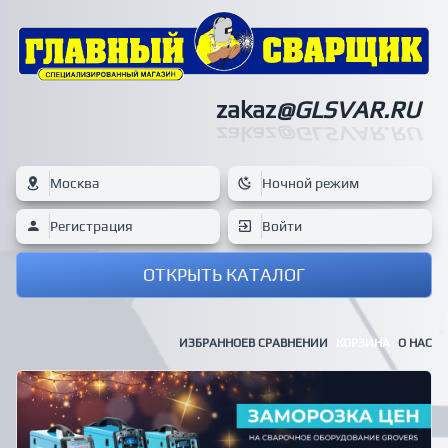
zakaz
@GLSVAR.RU
zakaz
@GLSVAR.RU
Москва
Ночной режим
Регистрация
Войти
ОТКРЫТЬ КАТАЛОГ
ИЗБРАННОЕ
В СРАВНЕНИИ
КОРЗИНА
О НАС