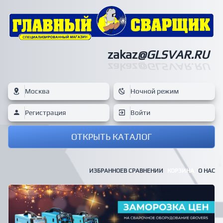
zakaz
@GLSVAR.RU
zakaz
@GLSVAR.RU
Москва
Ночной режим
Регистрация
Войти
ОТКРЫТЬ КАТАЛОГ
ИЗБРАННОЕ
В СРАВНЕНИИ
КОРЗИНА
О НАС