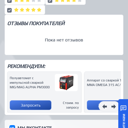
ОТЗЫВЫ ПОКУПАТЕЛЕЙ
Пока нет отзывов
РЕКОМЕНДУЕМ:
Полуавтомат с
Аппарат со сваркой ТIG и
импульсной сваркой
MMA OMEGA 315 AC/DC
MIG/MAG ALPHA PM3000
Стоим. по
Запросить
Запросить
запросу
Напишите нам
МЫ ВКОНТАКТЕ