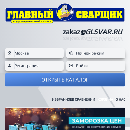
zakaz
@GLSVAR.RU
zakaz
@GLSVAR.RU
Москва
Ночной режим
Регистрация
Войти
ОТКРЫТЬ КАТАЛОГ
ИЗБРАННОЕ
В СРАВНЕНИИ
КОРЗИНА
О НАС