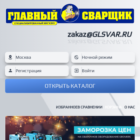
zakaz
@GLSVAR.RU
zakaz
@GLSVAR.RU
Москва
Ночной режим
Регистрация
Войти
ОТКРЫТЬ КАТАЛОГ
ИЗБРАННОЕ
В СРАВНЕНИИ
КОРЗИНА
О НАС