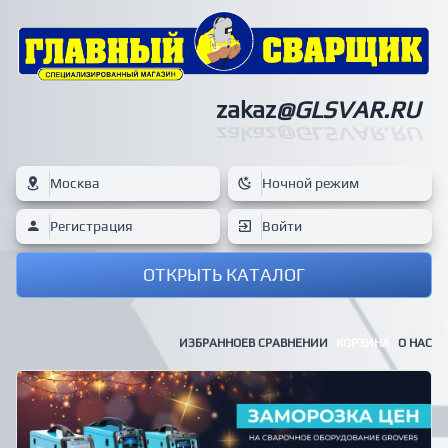
zakaz
@GLSVAR.RU
zakaz
@GLSVAR.RU
Москва
Ночной режим
Регистрация
Войти
ОТКРЫТЬ КАТАЛОГ
ИЗБРАННОЕ
В СРАВНЕНИИ
КОРЗИНА
О НАС