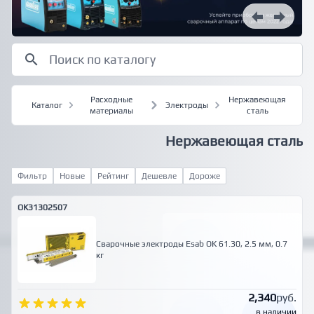
Расходные
Нержавеющая
Каталог
Электроды
материалы
сталь
Нержавеющая сталь
Фильтр
Новые
Рейтинг
Дешевле
Дороже
OK31302507
Сварочные электроды Esab OK 61.30, 2.5 мм, 0.7
кг
2,340
руб.
в наличии