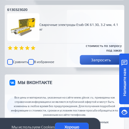
6130323020
Сварочные электроды Esab OK 61.30, 3.2 мм, 4.1
кг
стоимость по запросу
под заказ
Запросить
Сравнить
В избранное
Напишите нам
МЫ ВКОНТАКТЕ
Все цены и материаллы, указанные на сайте www.glsvar.ru, приведены как
справочная информация и не являются публичной офертой и могут быть
изменены в любое время без предупреждения. Для получения подробной
информации о стоимости, сроках и условиях поставки просьба обращаться по
указанным на сайте телефонам
.
Доставка
Способы оплаты
Политика обработки данных
Мы используем Cookies
Хорошо