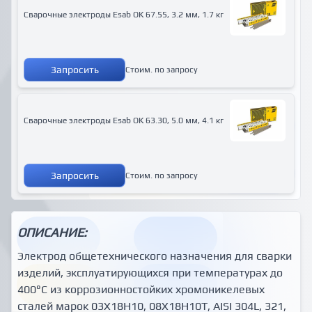
Сварочные электроды Esab OK 67.55, 3.2 мм, 1.7 кг
Запросить
Стоим. по запросу
Сварочные электроды Esab OK 63.30, 5.0 мм, 4.1 кг
Запросить
Стоим. по запросу
ОПИСАНИЕ:
Электрод общетехнического назначения для сварки
изделий, эксплуатирующихся при температурах до
400°С из коррозионностойких хромоникелевых
сталей марок 03Х18Н10, 08Х18Н10Т, AISI 304L, 321,