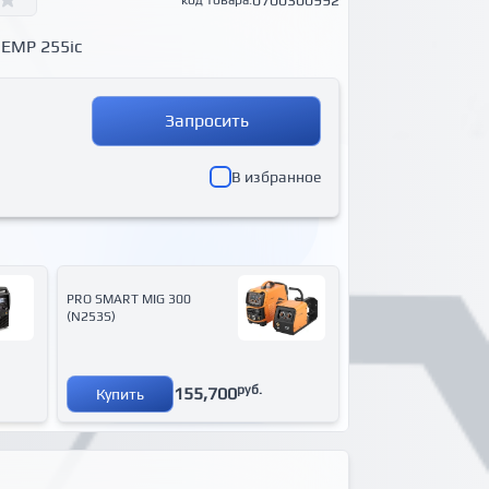
0700300992
код товара:
 EMP 255ic
Запросить
В избранное
PRO SMART MIG 300
(N253S)
руб.
155,700
Купить