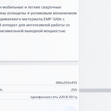
и мобильные и легкие сварочные
шины оснащены 4-роликовым механизмом
ариваемого материала.EMP 320ic с
 аппарат для интенсивной работы со
максимальной выходной мощностью
686x292x495
А:
255
однофазная сеть 220 В 50 Гц