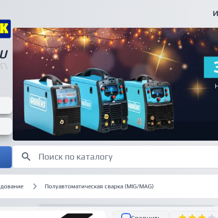
И
U
U
удование
Полуавтоматическая сварка (MIG/MAG)