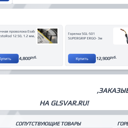
очная проволока Esab
Горелка SGL-501
istoRod 12.50, 1.2 мм,
SUPERGRIP ERGO- 3м
руб.
руб.
4,800
12,900
Купить
Купить
СВАРОЧНОЕ ОБОРУДОВАНИЕ
,ЗАКАЗЫ
НА GLSVAR.RU!
СОПУТСТВУЮЩИЕ ТОВАРЫ
ГОР