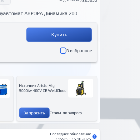
7223835
код товара:
луавтомат АВРОРА Динамика 200
Купить
В избранное
Источник Aristo Mig
5000iw 400V CE WeldCloud
Запросить
Стоим. по запросу
Последнее обновление
11:22:55 15.10.2025