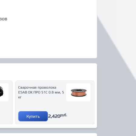
вов
Сварочная проволока
ESAB OK ПРО 51С 0.8 мм, 5
кг
руб.
2,420
Купить