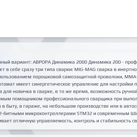
ивный вариант: АВРОРА Динамика 2000 Динамика 200 - пр
т в себе сразу три типа сварки: MIG-MAG сварка в инерт
спользованием порошковой самозащитной проволоки, ММА
автомат имеет синергетическое управление для настройки
 для новичка в сварке, в то же время, возможность ручно
имым помощником профессионального сварщика при выпол
в быту, в гараже, на небольшом производстве или в авто
32-битными микроконтроллерами STM32 и современным Ш
чивает отличную управляемость, контроль и стабильность св