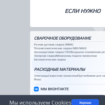
ЕСЛИ НУЖНО
СВАРОЧНОЕ ОБОРУДОВАНИЕ
Ручная дуговая сварка (MMA)
Полуавтоматическая сварка (MIG/MAG)
Аргонодуговая сварка (TIG)
Воздушно-плазменная ре
Лазерная сварка
Механизмы подачи проволоки
Автоматическая сварка
РАСХОДНЫЕ МАТЕРИАЛЫ
Электроды
Сварочная проволока
Прутки
Химия для с
Флюс
МЫ ВКОНТАКТЕ
Мы используем Cookies
ООО "Техносвар КС"
Хорошо