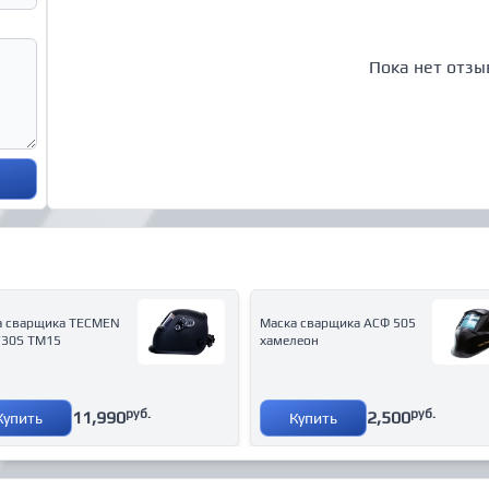
Пока нет отзы
а сварщика TECMEN
Маска сварщика АСФ 505
730S TM15
хамелеон
руб.
руб.
11,990
2,500
Купить
Купить