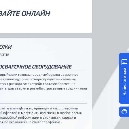
ВАЙТЕ ОНЛАЙН
ЕЛКИ
AG
TIG
ОСВАРОЧНОЕ ОБОРУДОВАНИЕ
Напишите нам
торы
Резаки газокислородные
Горелки сварочные
ки газовоздушные
Затворы предохранительные
торы расхода газа
Устройства газосбережения
кты для сварки и резки
Быстросъемные соединители
 сайте www.glsvar.ru, приведены как справочная
й офертой и могут быть изменены в любое время
подробной информации о стоимости, сроках и
ся по указанным на сайте телефонам
.