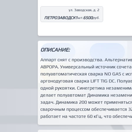
ул. Заводская, д. 2
ПЕТРОЗАВОДСК
1
6500
шт.
руб.
ОПИСАНИЕ:
Аппарт снят с производства. Альтернат
АВРОРА. Универсальный источник сочетае
полуавтоматическая сварка NO GAS с и
аргонодуговая сварка LIFT TIG DC. Полу
одной рукоятки. Синегретика незаменима
делает полуавтомат Динамика незамен
задач. Динамика 200 может применяться 
сварочным процессом обеспечивается 
работает на частоте 60 кГц, что обеспе