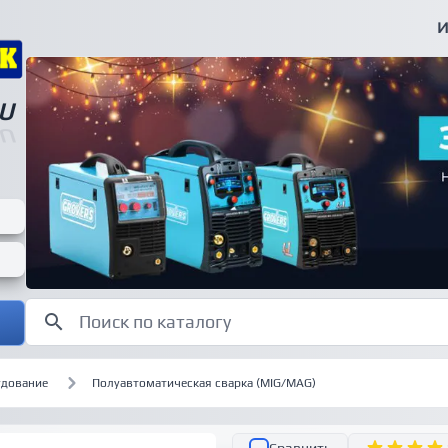
И
U
U
удование
Полуавтоматическая сварка (MIG/MAG)