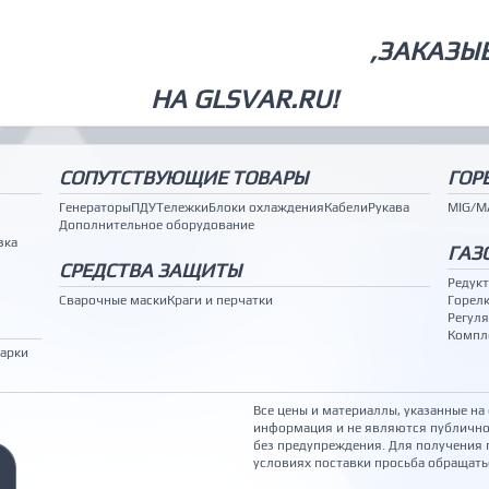
СВАРОЧНОЕ ОБОРУДОВАНИЕ
,ЗАКАЗЫ
НА GLSVAR.RU!
СОПУТСТВУЮЩИЕ ТОВАРЫ
ГОР
Генераторы
ПДУ
Тележки
Блоки охлаждения
Кабели
Рукава
MIG/M
Дополнительное оборудование
зка
ГАЗ
СРЕДСТВА ЗАЩИТЫ
Редук
Сварочные маски
Краги и перчатки
Горел
Регуля
Компле
варки
Все цены и материаллы, указанные на
информация и не являются публично
без предупреждения. Для получения 
условиях поставки просьба обращать