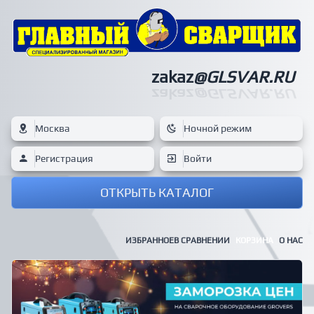
zakaz
@GLSVAR.RU
zakaz
@GLSVAR.RU
Москва
Ночной режим
Регистрация
Войти
ОТКРЫТЬ КАТАЛОГ
ИЗБРАННОЕ
В СРАВНЕНИИ
КОРЗИНА
О НАС