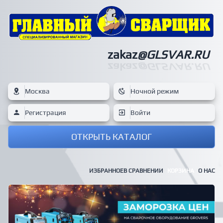
zakaz
@GLSVAR.RU
zakaz
@GLSVAR.RU
Москва
Ночной режим
Регистрация
Войти
ОТКРЫТЬ КАТАЛОГ
ИЗБРАННОЕ
В СРАВНЕНИИ
КОРЗИНА
О НАС