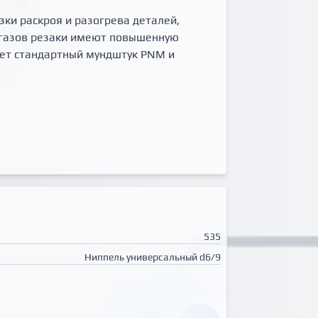
ки раскроя и разогрева деталей,
я газов резаки имеют повышенную
меет стандартный мундштук PNM и
535
Ниппель универсальный d6/9