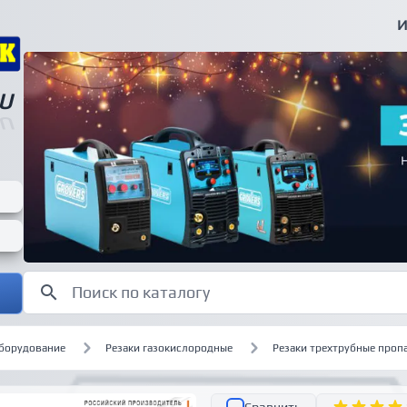
И
U
U
оборудование
Резаки газокислородные
Резаки трехтрубные проп