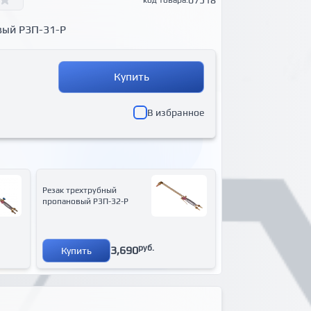
07518
код товара:
вый Р3П-31-Р
Купить
В избранное
Резак трехтрубный
пропановый Р3П-32-Р
руб.
3,690
Купить