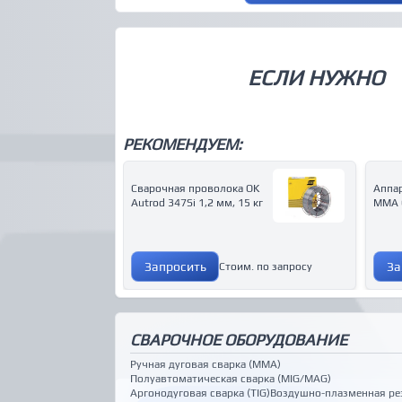
ЕСЛИ НУЖНО
РЕКОМЕНДУЕМ:
Сварочная проволока OK
Аппар
Autrod 347Si 1,2 мм, 15 кг
MMA 
Запросить
За
Стоим. по запросу
СВАРОЧНОЕ ОБОРУДОВАНИЕ
Ручная дуговая сварка (MMA)
Полуавтоматическая сварка (MIG/MAG)
Аргонодуговая сварка (TIG)
Воздушно-плазменная ре