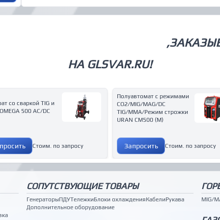
СВАРОЧНОЕ ОБОРУДОВАНИЕ
,ЗАКАЗЫ
НА GLSVAR.RU!
Полуавтомат с режимами
ат со сваркой ТIG и
CO2/MIG/MAG/DC
OMEGA 500 AC/DC
TIG/MMA/Режим строжки
URAN CM500 (M)
просить
Запросить
Стоим. по запросу
Стоим. по запросу
СОПУТСТВУЮЩИЕ ТОВАРЫ
ГОР
Генераторы
ПДУ
Тележки
Блоки охлаждения
Кабели
Рукава
MIG/M
Дополнительное оборудование
зка
ГАЗ