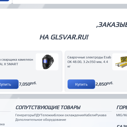
СВАРОЧНОЕ ОБОРУДОВАНИЕ
,ЗАКАЗЫ
НА GLSVAR.RU!
Сварочные электроды Esab
а сварщика хамелеон
OK 48.00, 3.2x350 мм, 4.4
AL X SMART
кг
руб.
руб.
7,050
2,850
Купить
Купить
СОПУТСТВУЮЩИЕ ТОВАРЫ
ГОР
Генераторы
ПДУ
Тележки
Блоки охлаждения
Кабели
Рукава
MIG/M
Дополнительное оборудование
зка
ГАЗ