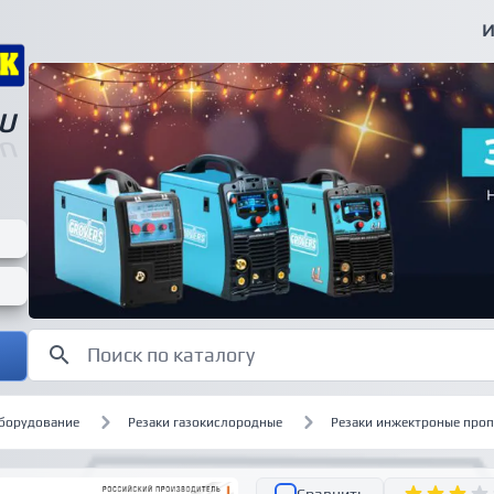
И
U
U
оборудование
Резаки газокислородные
Резаки инжектроные про