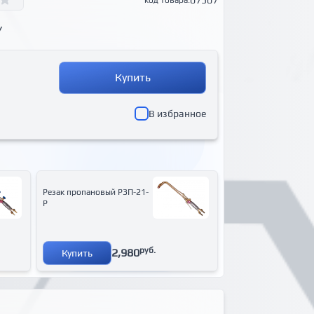
07507
код товара:
У
Купить
В избранное
Резак пропановый Р3П-21-
Р
руб.
2,980
Купить