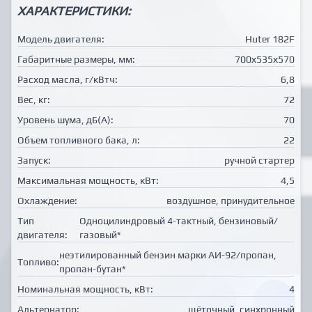
ХАРАКТЕРИСТИКИ:
Модель двигателя:
Huter 182F
Габаритные размеры, мм:
700х535х570
Расход масла, г/кВтч:
6,8
Вес, кг:
72
Уровень шума, дБ(А):
70
Объем топливного бака, л:
22
Запуск:
ручной стартер
Максимальная мощность, кВт:
4,5
Охлаждение:
воздушное, принудительное
Тип
Одноцилиндровый 4-тактный, бензиновый/
двигателя:
газовый*
неэтилированный бензин марки АИ-92/пропан,
Топливо:
пропан-бутан*
Номинальная мощность, кВт:
4
Альтернатор:
щёточный, синхронный