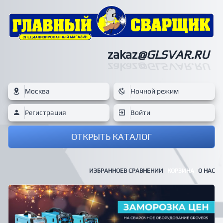
zakaz
@GLSVAR.RU
zakaz
@GLSVAR.RU
Москва
Ночной режим
Регистрация
Войти
ОТКРЫТЬ КАТАЛОГ
ИЗБРАННОЕ
В СРАВНЕНИИ
КОРЗИНА
О НАС