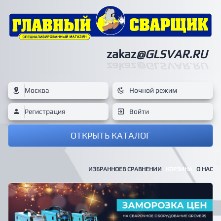
zakaz
@GLSVAR.RU
zakaz
@GLSVAR.RU
Москва
Ночной режим
Регистрация
Войти
ОТКРЫТЬ КАТАЛОГ
ИЗБРАННОЕ
В СРАВНЕНИИ
КОРЗИНА
О НАС