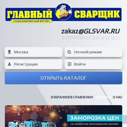
zakaz
@GLSVAR.RU
zakaz
@GLSVAR.RU
Москва
Ночной режим
Регистрация
Войти
ОТКРЫТЬ КАТАЛОГ
ИЗБРАННОЕ
В СРАВНЕНИИ
КОРЗИНА
О НАС