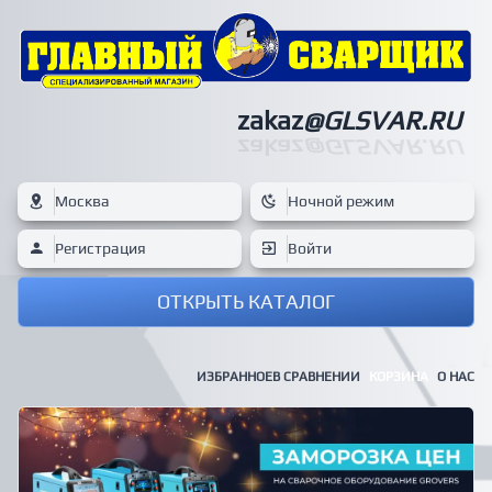
zakaz
@GLSVAR.RU
zakaz
@GLSVAR.RU
Москва
Ночной режим
Регистрация
Войти
ОТКРЫТЬ КАТАЛОГ
ИЗБРАННОЕ
В СРАВНЕНИИ
КОРЗИНА
О НАС