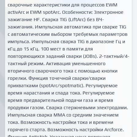
сварочные характеристики для процессов EWM
activArc и EWM spotArc. Особенности: Электронное
зажигание HF. Сварка ТIG (LiftArc) без ВЧ-
зажигания. Импульсная автоматика при сварке ТIG
с автоматическим выбором требуемых параметров
импульса. Импульсная сварка TIG в диапазоне Гц и
кГц до 15 кГц. 100 мест в памяти для
повторяющихся заданий сварки (JOBs). 2-тактный/4-
тактный режим. Активация уменьшенного
вторичного сварочного тока с помощью кнопки
горелки. Функция точечной сварки/сварки
прихватками (spotArc/spotmatic). Регулируемое
время нарастания и спада тока. Регулируемое
время предварительной подачи газа и время
продувки газом. Сварка стержневыми электродами.
Импульсная сварка ММА со средним значением
тока. Возможность настройки тока и времени
горячего старта. Возможность настройки Arcforce.
Функция Antistick. Указанная цена включает