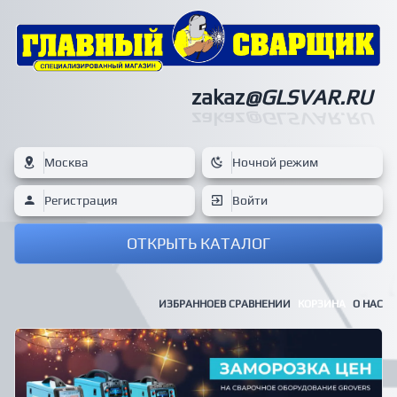
zakaz
@GLSVAR.RU
zakaz
@GLSVAR.RU
Москва
Ночной режим
Регистрация
Войти
ОТКРЫТЬ КАТАЛОГ
ИЗБРАННОЕ
В СРАВНЕНИИ
КОРЗИНА
О НАС