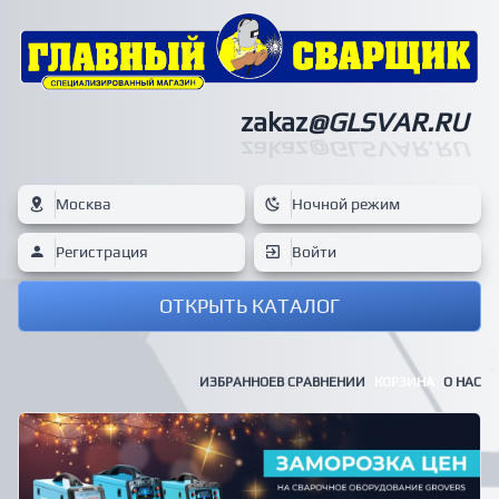
zakaz
@GLSVAR.RU
zakaz
@GLSVAR.RU
Москва
Ночной режим
Регистрация
Войти
ОТКРЫТЬ КАТАЛОГ
ИЗБРАННОЕ
В СРАВНЕНИИ
КОРЗИНА
О НАС