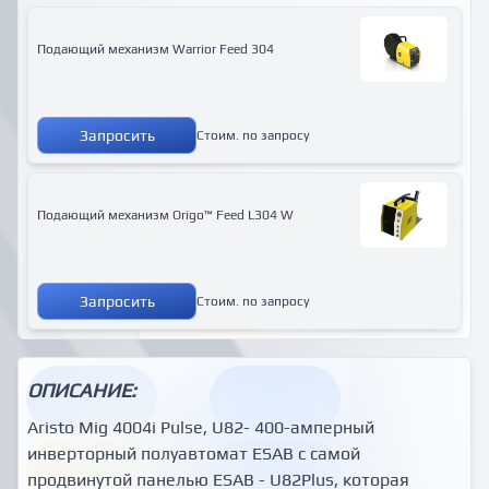
Подающий механизм Warrior Feed 304
Запросить
Стоим. по запросу
Подающий механизм Origo™ Feed L304 W
Запросить
Стоим. по запросу
ОПИСАНИЕ:
Aristo Mig 4004i Pulse, U82- 400-амперный
инверторный полуавтомат ESAB с самой
продвинутой панелью ESAB - U82Plus, которая