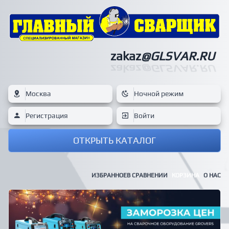
zakaz
@GLSVAR.RU
zakaz
@GLSVAR.RU
Москва
Ночной режим
Регистрация
Войти
ОТКРЫТЬ КАТАЛОГ
ИЗБРАННОЕ
В СРАВНЕНИИ
КОРЗИНА
О НАС