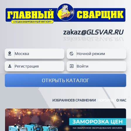
zakaz
@GLSVAR.RU
zakaz
@GLSVAR.RU
Москва
Ночной режим
Регистрация
Войти
ОТКРЫТЬ КАТАЛОГ
ИЗБРАННОЕ
В СРАВНЕНИИ
КОРЗИНА
О НАС