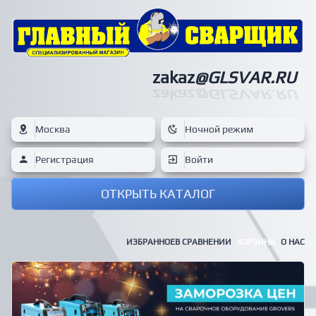
zakaz
@GLSVAR.RU
zakaz
@GLSVAR.RU
Москва
Ночной режим
Регистрация
Войти
ОТКРЫТЬ КАТАЛОГ
ИЗБРАННОЕ
В СРАВНЕНИИ
КОРЗИНА
О НАС