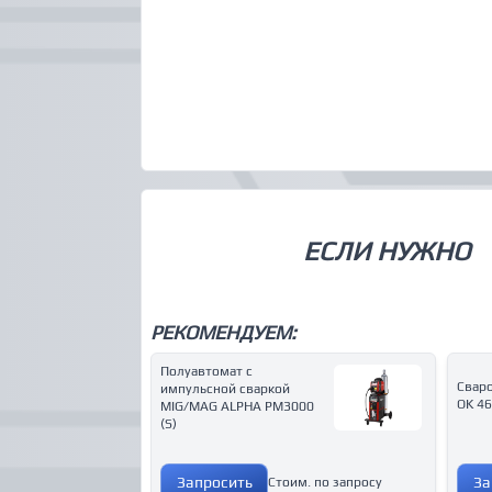
ЕСЛИ НУЖНО
РЕКОМЕНДУЕМ:
Полуавтомат с
Свар
импульсной сваркой
OK 46
MIG/MAG ALPHA PM3000
(S)
Запросить
За
Стоим. по запросу