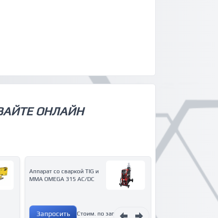
ВАЙТЕ ОНЛАЙН
Полуавтомат для св
Аппарат со сваркой ТIG и
на сверхдальних
MMA OMEGA 315 AC/DC
расстояниях MARS 
Запросить
Запросить
Стоим. по запросу
Сто