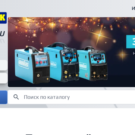
И
U
U