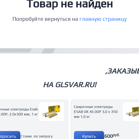
Товар не найден
Попробуйте вернуться на
главную страницу
СВАРОЧНОЕ ОБОРУДОВАНИЕ
,ЗАКАЗЫ
НА GLSVAR.RU!
Сварочные электроды
очные электроды Esab
ESAB OK 46.00P 3,0 x 350
.00P, 2.0x300 мм, 1 кг
мм 1,0 кг
руб.
600
просить
Купить
Стоим. по запросу