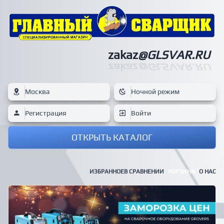
zakaz
@GLSVAR.RU
zakaz
@GLSVAR.RU
Москва
Ночной режим
Регистрация
Войти
ОТКРЫТЬ КАТАЛОГ
ИЗБРАННОЕ
В СРАВНЕНИИ
КОРЗИНА
О НАС