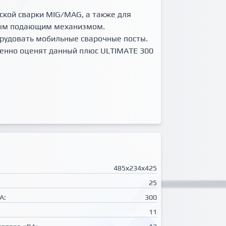
ской сварки MIG/MAG, а также для
сным подающим механизмом.
орудовать мобильные сварочные посты.
менно оценят данный плюс ULTIMATE 300
485х234х425
25
А:
300
11