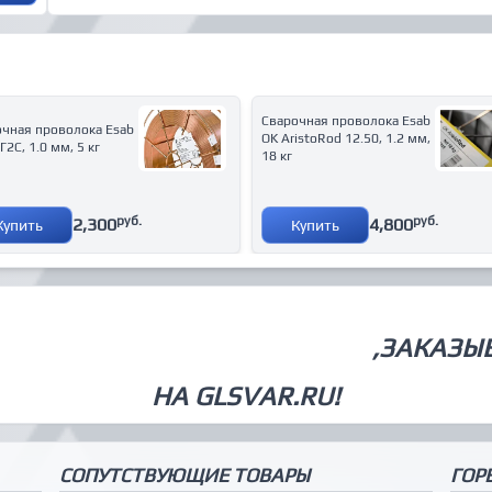
Сварочная проволока Esab
очная проволока Esab
OK AristoRod 12.50, 1.2 мм,
Г2С, 1.0 мм, 5 кг
18 кг
руб.
руб.
2,300
4,800
Купить
Купить
СВАРОЧНОЕ ОБОРУДОВАНИЕ
,ЗАКАЗЫ
НА GLSVAR.RU!
СОПУТСТВУЮЩИЕ ТОВАРЫ
ГОР