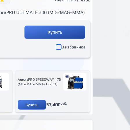
7214766
код товара:
roraPRO ULTIMATE 300 (MIG/MAG+MMA)
Купить
В избранное
AuroraPRO SPEEDWAY 175
(MIG/MAG+MMA+TIG lift)
руб.
57,400
Купить