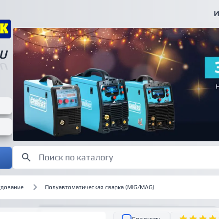
И
U
U
удование
Полуавтоматическая сварка (MIG/MAG)