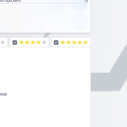
ратора,кВА:
12
вов