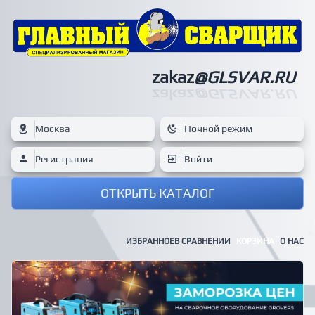
zakaz
@GLSVAR.RU
zakaz
@GLSVAR.RU
Москва
Ночной режим
Регистрация
Войти
ОТКРЫТЬ КАТАЛОГ
ИЗБРАННОЕ
В СРАВНЕНИИ
КОРЗИНА
О НАС