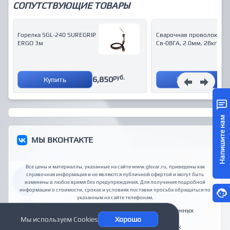
СОПУТСТВУЮЩИЕ ТОВАРЫ
Горелка SGL-240 SUREGRIP
Сварочная проволока
ERGO 3м
Св-08ГА, 2.0мм, 28кг
руб.
6,850
Купить
Запросить
Напишите нам
МЫ ВКОНТАКТЕ
Все цены и материаллы, указанные на сайте www.glsvar.ru, приведены как
справочная информация и не являются публичной офертой и могут быть
изменены в любое время без предупреждения. Для получения подробной
информации о стоимости, сроках и условиях поставки просьба обращаться по
указанным на сайте телефонам
.
Доставка
Способы оплаты
Политика обработки данных
Мы используем Cookies
Хорошо
ООО "Техносвар КС"
© 2026
Главный сварщик