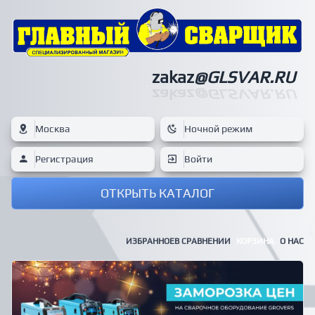
zakaz
@GLSVAR.RU
zakaz
@GLSVAR.RU
Москва
Ночной режим
Регистрация
Войти
ОТКРЫТЬ КАТАЛОГ
ИЗБРАННОЕ
В СРАВНЕНИИ
КОРЗИНА
О НАС