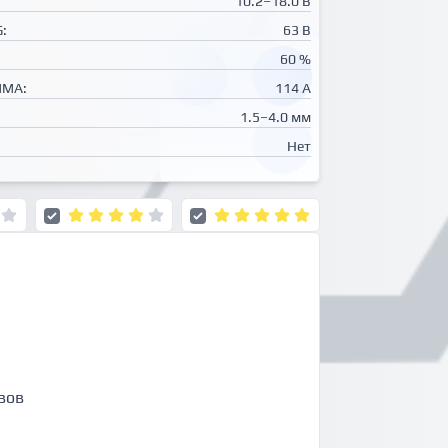
10.2–18.0 В
:
63 В
60 %
MMA:
114 А
1.5–4.0 мм
Нет
вов