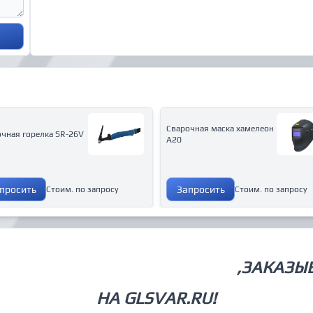
Сварочная маска хамелеон
чная горелка SR-26V
A20
просить
Запросить
Стоим. по запросу
Стоим. по запросу
СВАРОЧНОЕ ОБОРУДОВАНИЕ
,ЗАКАЗЫ
НА GLSVAR.RU!