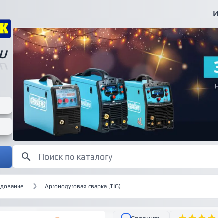
И
U
U
удование
Аргонодуговая сварка (TIG)