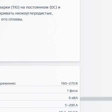
рки (TIG) на постоянном (DC) и
варивать низкоуглеродистые,
 его сплавы.
пряжения:
160–270 В
1 фаза
6 кВА
5–200 А