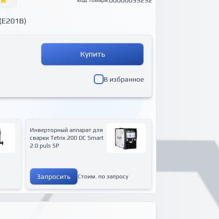
00000099292
код товара:
(E201B)
Купить
В избранное
Инверторный аппарат для
сварки Tetrix 200 DC Smart
2.0 puls 5P
Запросить
Стоим. по запросу