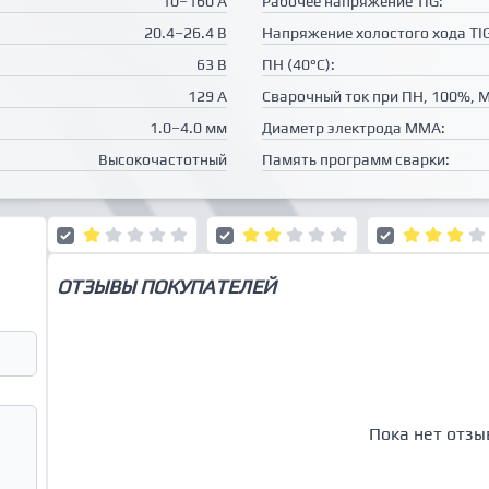
10–160 А
Рабочее напряжение TIG:
20.4–26.4 В
Напряжение холостого хода TIG
63 В
ПН (40°C):
129 А
Сварочный ток при ПН, 100%, 
1.0–4.0 мм
Диаметр электрода MMA:
Высокочастотный
Память программ сварки:
ОТЗЫВЫ ПОКУПАТЕЛЕЙ
Пока нет отзы