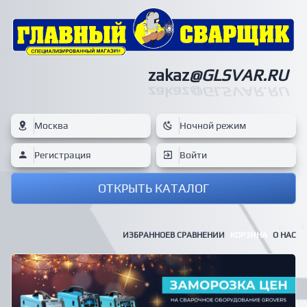
zakaz
@GLSVAR.RU
zakaz
@GLSVAR.RU
Москва
Ночной режим
Регистрация
Войти
ОТКРЫТЬ КАТАЛОГ
ИЗБРАННОЕ
В СРАВНЕНИИ
КОРЗИНА
О НАС