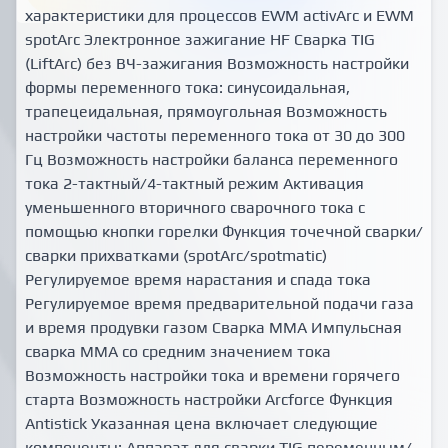
характеристики для процессов EWM activArc и EWM
spotArc Электронное зажигание HF Сварка ТIG
(LiftArc) без ВЧ-зажигания Возможность настройки
формы переменного тока: синусоидальная,
трапецеидальная, прямоугольная Возможность
настройки частоты переменного тока от 30 до 300
Гц Возможность настройки баланса переменного
тока 2-тактный/4-тактный режим Активация
уменьшенного вторичного сварочного тока с
помощью кнопки горелки Функция точечной сварки/
сварки прихватками (spotArc/spotmatic)
Регулируемое время нарастания и спада тока
Регулируемое время предварительной подачи газа
и время продувки газом Сварка ММА Импульсная
сварка ММА со средним значением тока
Возможность настройки тока и времени горячего
старта Возможность настройки Arcforce Функция
Antistick Указанная цена включает следующие
компоненты: Аппарат для сварки ТIG переменным/