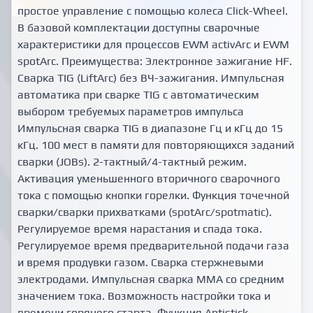
простое управление с помощью колеса Click-Wheel.
В базовой комплектации доступны сварочные
характеристики для процессов EWM activArc и EWM
spotArc. Преимущества: Электронное зажигание HF.
Сварка ТIG (LiftArc) без ВЧ-зажигания. Импульсная
автоматика при сварке ТIG с автоматическим
выбором требуемых параметров импульса
Импульсная сварка TIG в диапазоне Гц и кГц до 15
кГц. 100 мест в памяти для повторяющихся заданий
сварки (JOBs). 2-тактный/4-тактный режим.
Активация уменьшенного вторичного сварочного
тока с помощью кнопки горелки. Функция точечной
сварки/сварки прихватками (spotArc/spotmatic).
Регулируемое время нарастания и спада тока.
Регулируемое время предварительной подачи газа
и время продувки газом. Сварка стержневыми
электродами. Импульсная сварка ММА со средним
значением тока. Возможность настройки тока и
времени горячего старта. Функция Antistick.