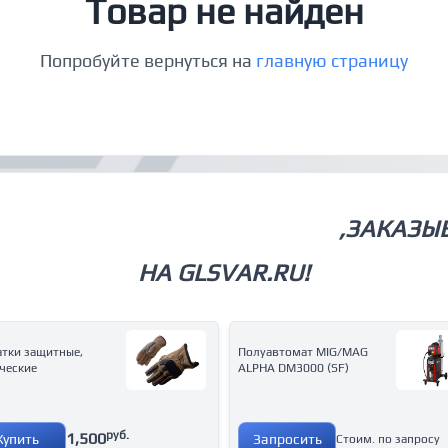
Товар не найден
Попробуйте вернуться на
главную страницу
СВАРОЧНОЕ ОБОРУДОВАНИЕ
,ЗАКАЗЫ
НА GLSVAR.RU!
тки защитные,
Полуавтомат MIG/MAG
ческие
ALPHA DM3000 (SF)
руб.
1,500
Купить
Запросить
Стоим. по запросу