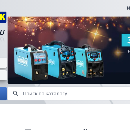
И
U
U