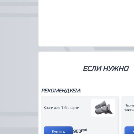
ЕСЛИ НУЖНО
РЕКОМЕНДУЕМ:
Перча
Краги для TIG сварки
такти
руб.
900
Купить