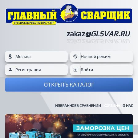
zakaz
@GLSVAR.RU
zakaz
@GLSVAR.RU
Москва
Ночной режим
Регистрация
Войти
ОТКРЫТЬ КАТАЛОГ
ИЗБРАННОЕ
В СРАВНЕНИИ
КОРЗИНА
О НАС