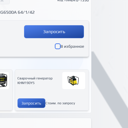
u-1396
код товара:
 G6500A 64/1/42
Запросить
В избранное
Сварочный генератор
KHM190YS
Запросить
Стоим. по запросу