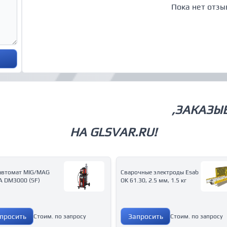
Пока нет отзы
СВАРОЧНОЕ ОБОРУДОВАНИЕ
,ЗАКАЗЫ
НА GLSVAR.RU!
автомат MIG/MAG
Сварочные электроды Esab
A DM3000 (SF)
OK 61.30, 2.5 мм, 1.5 кг
просить
Запросить
Стоим. по запросу
Стоим. по запросу