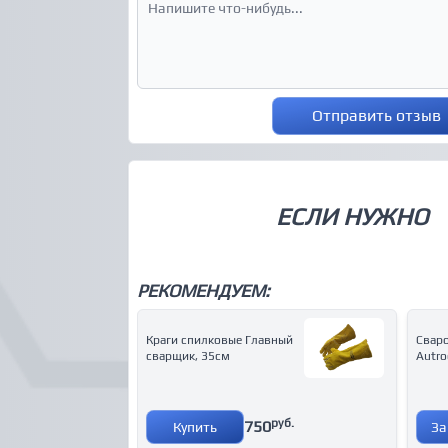
Отправить отзыв
ЕСЛИ НУЖНО
РЕКОМЕНДУЕМ:
Краги спилковые Главный
Свар
сварщик, 35см
Autro
руб.
750
Купить
За