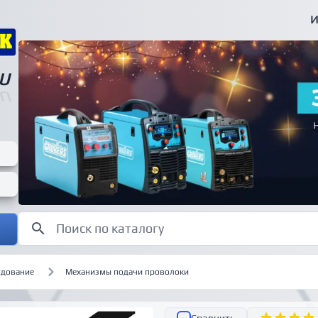
И
U
U
удование
Механизмы подачи проволоки