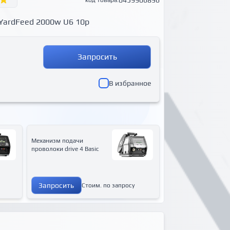
0459906896
код товара:
YardFeed 2000w U6 10p
Запросить
В избранное
Механизм подачи
проволоки drive 4 Basic
Запросить
Стоим. по запросу