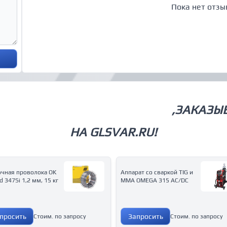
Пока нет отзы
СВАРОЧНОЕ ОБОРУДОВАНИЕ
,ЗАКАЗЫ
НА GLSVAR.RU!
очная проволока OK
Аппарат со сваркой ТIG и
d 347Si 1,2 мм, 15 кг
MMA OMEGA 315 AC/DC
просить
Запросить
Стоим. по запросу
Стоим. по запросу