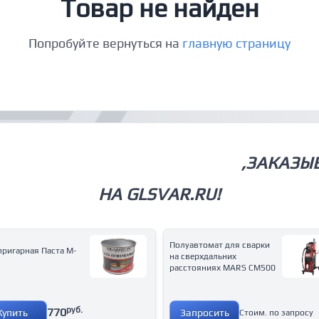
Товар не найден
Попробуйте вернуться на
главную страницу
СВАРОЧНОЕ ОБОРУДОВАНИЕ
,ЗАКАЗЫ
НА GLSVAR.RU!
Полуавтомат для сварки
ригарная Паста M-
на сверхдальних
расстояниях MARS CM500
руб.
770
Купить
Запросить
Стоим. по запросу