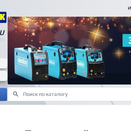
И
U
U