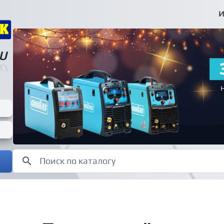
И
U
U