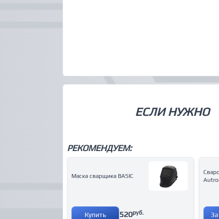
ЕСЛИ НУЖНО
РЕКОМЕНДУЕМ:
Свар
Маска сварщика BASIC
Autro
руб.
520
Купить
За